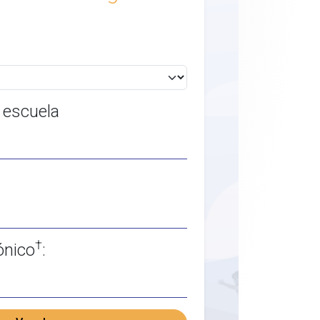
 escuela
†
ónico
: