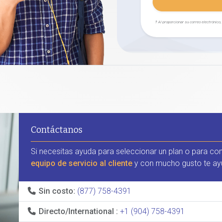
† Al proporcionar su correo electrónico
Contáctanos
Si necesitas ayuda para seleccionar un plan o para co
equipo de servicio al cliente
y con mucho gusto te ay
Sin costo:
(877) 758-4391
Directo/International :
+1 (904) 758-4391