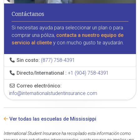
Contáctanos
Si necesitas ayuda para seleccionar un plan o para
comprar una póliza,
contacta a nuestro equipo de
servicio al cliente
y con mucho gusto te ayudarán.
Sin costo:
(877) 758-4391
Directo/International :
+1 (904) 758-4391
Correo electrónico:
info@internationalstudentinsurance.com
Ver todas las escuelas de Mississippi
International Student Insurance ha recopilado esta información como