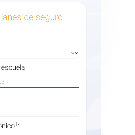
lanes de seguro
 escuela
†
ónico
: