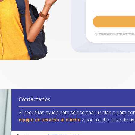
† Al proporcionar su correo electrónico
Contáctanos
Si necesitas ayuda para seleccionar un plan o para co
equipo de servicio al cliente
y con mucho gusto te ay