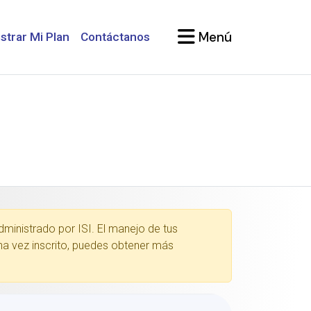
Menú
strar Mi Plan
Contáctanos
dministrado por ISI. El manejo de tus
Una vez inscrito, puedes obtener más