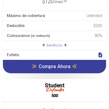
$120
/mes
Máximo de cobertura
Unlimited
Deducible
$200
Coinsurance
80%
(in-network)
beneficios
Folleto
Compra Ahora
Student
Defender
500