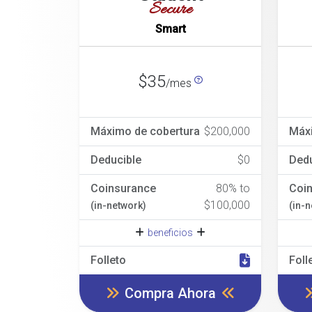
Secure
Smart
$35
/mes
Máximo de cobertura
$200,000
Máx
Deducible
$0
Dedu
Coinsurance
80% to
Coi
$100,000
(in-network)
(in-
beneficios
Folleto
Foll
Compra Ahora