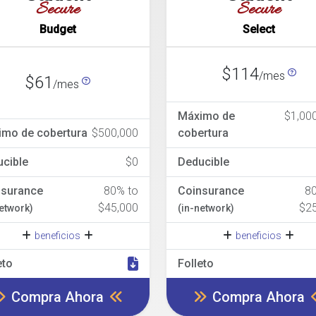
Secure
Secure
Budget
Select
$114
/mes
$61
/mes
Máximo de
$1,00
imo de cobertura
$500,000
cobertura
cible
$0
Deducible
nsurance
80% to
Coinsurance
8
$45,000
$2
network)
(in-network)
beneficios
beneficios
eto
Folleto
Compra Ahora
Compra Ahora