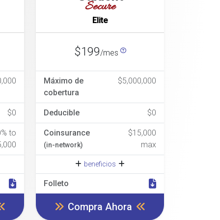
Secure
Elite
$199
/mes
0,000
Máximo de
$5,000,000
cobertura
$0
Deducible
$0
0% to
Coinsurance
$15,000
5,000
max
(in-network)
beneficios
Folleto
Compra Ahora