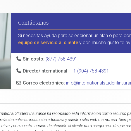
Contáctanos
Si necesitas ayuda para seleccionar un plan o para co
equipo de servicio al cliente
y con mucho gusto te ay
Sin costo:
(877) 758-4391
Directo/International :
+1 (904) 758-4391
Correo electrónico:
info@internationalstudentinsu
rnational Student Insurance ha recopilado esta información como recurso par
relación entre su institución educativa y nuestro sitio web o empresa. Siemp
ativa y con nuestro equipo de atención al cliente para asegurarse de que n