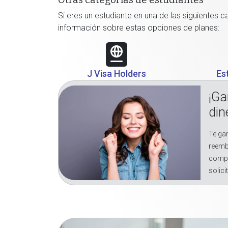
Otras categorías de estudiantes
Si eres un estudiante en una de las siguientes 
información sobre estas opciones de planes:
J Visa Holders
Es
¡Ga
din
Te gar
reemb
compr
solici