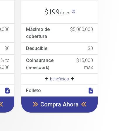
$199
/mes
0,000
Máximo de
$5,000,000
cobertura
$0
Deducible
$0
0% to
Coinsurance
$15,000
5,000
max
(in-network)
beneficios
Folleto
Compra Ahora