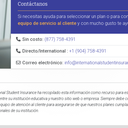
Contáctanos
Si necesitas ayuda para seleccionar un plan o para co
equipo de servicio al cliente
y con mucho gusto te ay
Sin costo:
(877) 758-4391
Directo/International :
+1 (904) 758-4391
Correo electrónico:
info@internationalstudentinsu
onal Student Insurance ha recopilado esta información como recurso para est
entre su institución educativa y nuestro sitio web o empresa. Siempre debe c
quipo de atención al cliente para asegurarse de que nuestros planes cumpla
onales de su institución.