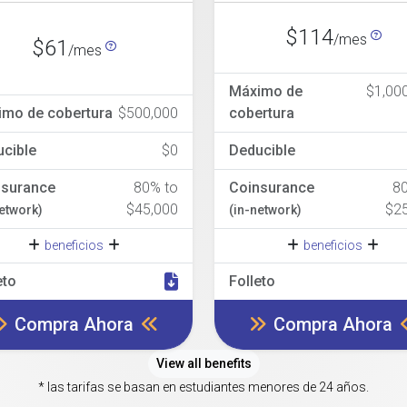
$114
/mes
$61
/mes
Máximo de
$1,00
imo de cobertura
$500,000
cobertura
cible
$0
Deducible
nsurance
80% to
Coinsurance
8
$45,000
$2
network)
(in-network)
beneficios
beneficios
eto
Folleto
Compra Ahora
Compra Ahora
View all benefits
* las tarifas se basan en estudiantes menores de 24 años.