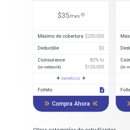
$35
/mes
Máximo de cobertura
$200,000
Máx
Deducible
$0
Dedu
Coinsurance
80% to
Coi
$100,000
(in-network)
(in-
beneficios
Folleto
Foll
Compra Ahora