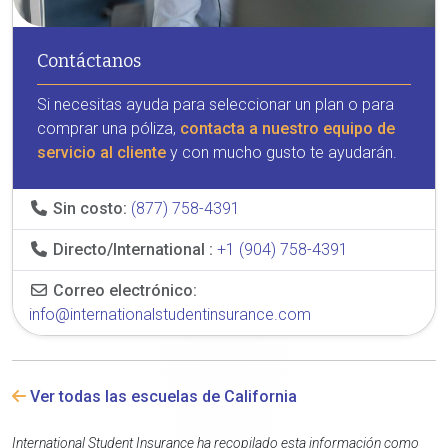
Contáctanos
Si necesitas ayuda para seleccionar un plan o para
comprar una póliza,
contacta a nuestro equipo de
servicio al cliente
y con mucho gusto te ayudarán.
Sin costo:
(877) 758-4391
Directo/International :
+1 (904) 758-4391
Correo electrónico:
info@internationalstudentinsurance.com
Ver todas las escuelas de California
International Student Insurance ha recopilado esta información como