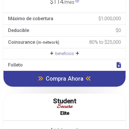
$114
/mes
Máximo de cobertura
$1,000,000
Deducible
$0
Coinsurance
80% to $25,000
(in-network)
beneficios
Folleto
Compra Ahora
Student
Secure
Elite