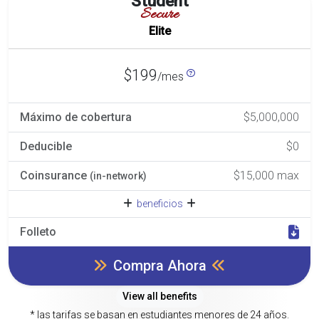
Student
Secure
Elite
$199
/mes
Máximo de cobertura
$5,000,000
Deducible
$0
Coinsurance
$15,000 max
(in-network)
beneficios
Folleto
Compra Ahora
View all benefits
* las tarifas se basan en estudiantes menores de 24 años.