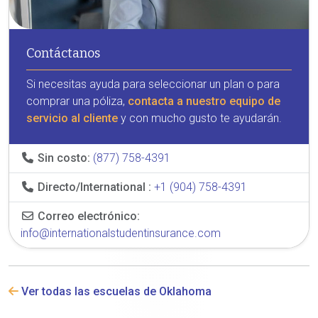
Contáctanos
Si necesitas ayuda para seleccionar un plan o para
comprar una póliza,
contacta a nuestro equipo de
servicio al cliente
y con mucho gusto te ayudarán.
Sin costo:
(877) 758-4391
Directo/International :
+1 (904) 758-4391
Correo electrónico:
info@internationalstudentinsurance.com
Ver todas las escuelas de Oklahoma