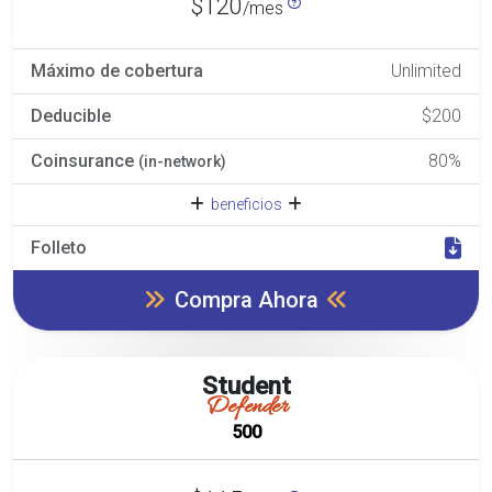
$120
/mes
Máximo de cobertura
Unlimited
Deducible
$200
Coinsurance
80%
(in-network)
beneficios
Folleto
Compra Ahora
Student
Defender
500