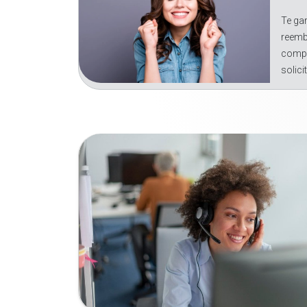
Te gar
reemb
compr
solici