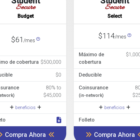
Student
Student
Secure
Secure
Budget
Select
$114
/mes
$61
/mes
Máximo de
$1,00
imo de cobertura
$500,000
cobertura
cible
$0
Deducible
nsurance
80% to
Coinsurance
8
$45,000
$2
network)
(in-network)
beneficios
beneficios
eto
Folleto
Compra Ahora
Compra Ahora