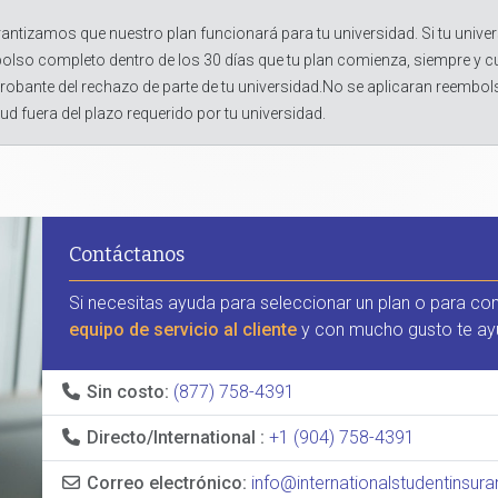
antizamos que nuestro plan funcionará para tu universidad. Si tu univer
olso completo dentro de los 30 días que tu plan comienza, siempre y 
obante del rechazo de parte de tu universidad.No se aplicaran reembol
tud fuera del plazo requerido por tu universidad.
Contáctanos
Si necesitas ayuda para seleccionar un plan o para co
equipo de servicio al cliente
y con mucho gusto te ay
Sin costo:
(877) 758-4391
Directo/International :
+1 (904) 758-4391
Correo electrónico:
info@internationalstudentinsu