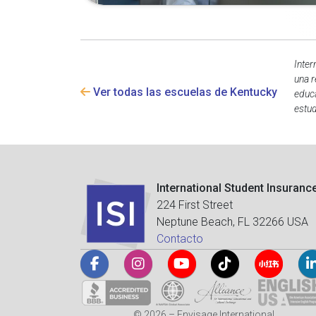
Inter
una r
Ver todas las escuelas de Kentucky
educa
estud
International Student Insuranc
224 First Street
Neptune Beach, FL 32266 USA
Contacto
© 2026 – Envisage International