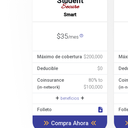
Student
Secure
Smart
$35
/mes
Máximo de cobertura
$200,000
Máx
Deducible
$0
Dedu
Coinsurance
80% to
Coi
$100,000
(in-network)
(in-
beneficios
Folleto
Foll
Compra Ahora