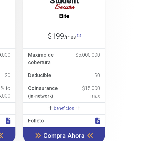
Student
Secure
Elite
$199
/mes
0,000
Máximo de
$5,000,000
cobertura
$0
Deducible
$0
0% to
Coinsurance
$15,000
5,000
max
(in-network)
beneficios
Folleto
Compra Ahora