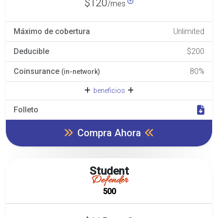
$120
/mes
Máximo de cobertura
Unlimited
Deducible
$200
Coinsurance
80%
(in-network)
beneficios
Folleto
Compra Ahora
Student
Defender
500