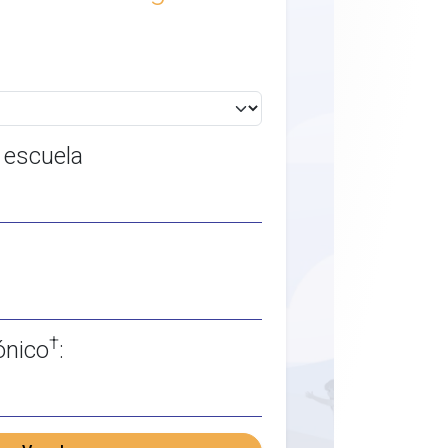
 escuela
†
ónico
: