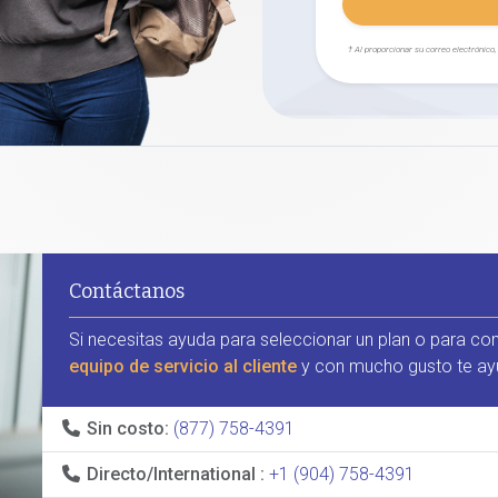
† Al proporcionar su correo electrónico
Contáctanos
Si necesitas ayuda para seleccionar un plan o para co
equipo de servicio al cliente
y con mucho gusto te ay
Sin costo:
(877) 758-4391
Directo/International :
+1 (904) 758-4391