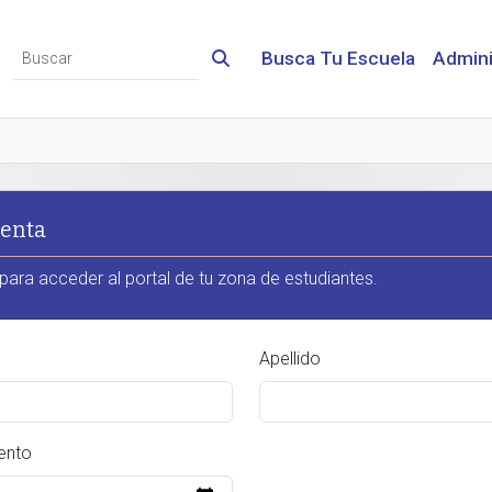
Busca Tu Escuela
Admini
uenta
para acceder al portal de tu zona de estudiantes.
Apellido
ento