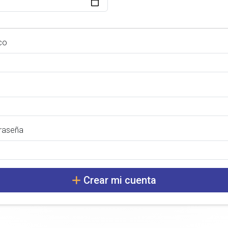
co
traseña
Crear mi cuenta