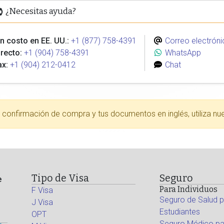
¿Necesitas ayuda?
n costo en EE. UU.:
+1 (877) 758-4391
Correo electróni
recto:
+1 (904) 758-4391
WhatsApp
ax:
+1 (904) 212-0412
Chat
tu confirmación de compra y tus documentos en inglés, utiliza nu
Tipo de Visa
Seguro
e
Para Individuos
F Visa
Seguro de Salud p
J Visa
Estudiantes
OPT
Seguro Médico par