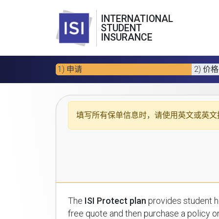
INTERNATIONAL
STUDENT
INSURANCE
1) 申请
2) 价格
填写所有保单信息时，请使用
英文或英文
The
ISI Protect plan
provides student health insuran
free quote and then purchase a policy on