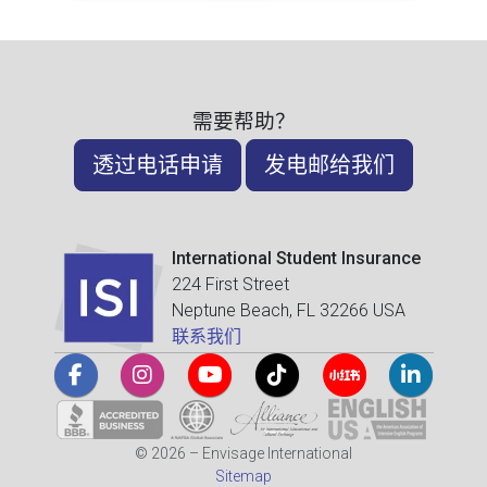
需要帮助？
透过电话申请
发电邮给我们
International Student Insurance
224 First Street
Neptune Beach, FL 32266 USA
联系我们
© 2026 – Envisage International
Sitemap