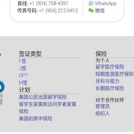
直线:
+1 (904) 758-4391
WhatsApp
传真号码:
+1 (904) 212-0412
微信
签证类型
保险
e
为个人
F签
留学医疗保险
J签
短期旅游医疗保险
OPT
牙科与视力
M签
长期医疗保险
计划
美国公民出国留学保险
对于合作伙伴
留学生家属和访问学者家属
管理员
保险
经纪人
美国初高中保险