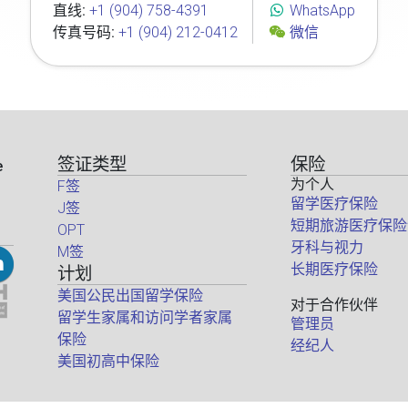
直线:
+1 (904) 758-4391
WhatsApp
传真号码:
+1 (904) 212-0412
微信
签证类型
保险
e
为个人
F签
留学医疗保险
J签
短期旅游医疗保险
OPT
牙科与视力
M签
长期医疗保险
计划
美国公民出国留学保险
对于合作伙伴
留学生家属和访问学者家属
管理员
保险
经纪人
美国初高中保险