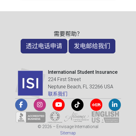
需要帮助？
透过电话申请
发电邮给我们
International Student Insurance
224 First Street
Neptune Beach, FL 32266 USA
联系我们
© 2026 – Envisage International
Sitemap