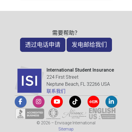
需要帮助？
透过电话申请
发电邮给我们
International Student Insurance
224 First Street
Neptune Beach, FL 32266 USA
联系我们
© 2026 – Envisage International
Sitemap