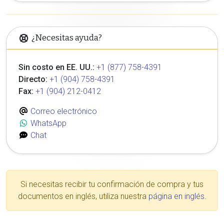
¿Necesitas ayuda?
Sin costo en EE. UU.:
+1 (877) 758-4391
Directo:
+1 (904) 758-4391
Fax:
+1 (904) 212-0412
Correo electrónico
WhatsApp
Chat
Si necesitas recibir tu confirmación de compra y tus
documentos en inglés, utiliza nuestra
página en inglés
.