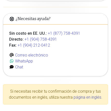
¿Necesitas ayuda?
Sin costo en EE. UU.:
+1 (877) 758-4391
Directo:
+1 (904) 758-4391
Fax:
+1 (904) 212-0412
Correo electrónico
WhatsApp
Chat
Si necesitas recibir tu confirmación de compra y tus
documentos en inglés, utiliza nuestra
página en inglés
.