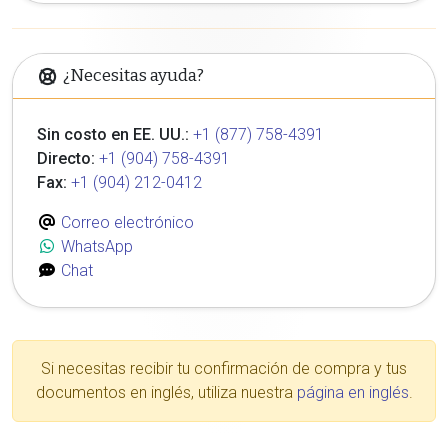
¿Necesitas ayuda?
Sin costo en EE. UU.:
+1 (877) 758-4391
Directo:
+1 (904) 758-4391
Fax:
+1 (904) 212-0412
Correo electrónico
WhatsApp
Chat
Si necesitas recibir tu confirmación de compra y tus
documentos en inglés, utiliza nuestra
página en inglés
.