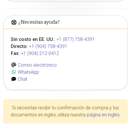
¿Necesitas ayuda?
Sin costo en EE. UU.:
+1 (877) 758-4391
Directo:
+1 (904) 758-4391
Fax:
+1 (904) 212-0412
Correo electrónico
WhatsApp
Chat
Si necesitas recibir tu confirmación de compra y tus
documentos en inglés, utiliza nuestra
página en inglés
.