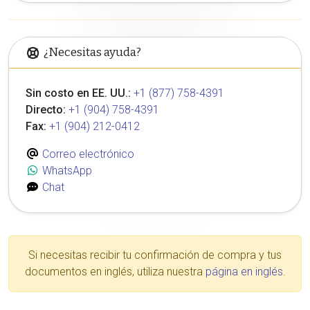
¿Necesitas ayuda?
Sin costo en EE. UU.:
+1 (877) 758-4391
Directo:
+1 (904) 758-4391
Fax:
+1 (904) 212-0412
Correo electrónico
WhatsApp
Chat
Si necesitas recibir tu confirmación de compra y tus
documentos en inglés, utiliza nuestra
página en inglés
.