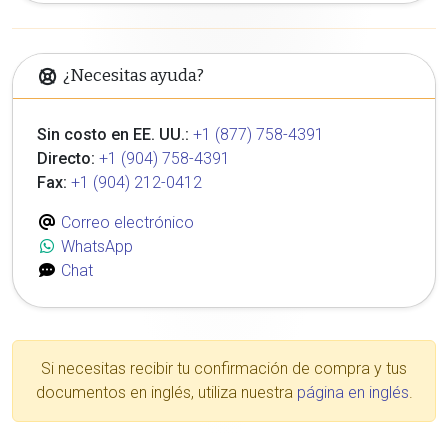
¿Necesitas ayuda?
Sin costo en EE. UU.:
+1 (877) 758-4391
Directo:
+1 (904) 758-4391
Fax:
+1 (904) 212-0412
Correo electrónico
WhatsApp
Chat
Si necesitas recibir tu confirmación de compra y tus
documentos en inglés, utiliza nuestra
página en inglés
.