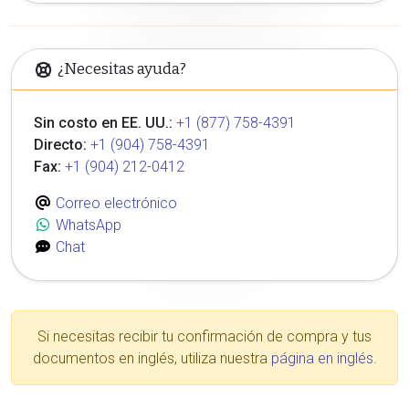
¿Necesitas ayuda?
Sin costo en EE. UU.:
+1 (877) 758-4391
Directo:
+1 (904) 758-4391
Fax:
+1 (904) 212-0412
Correo electrónico
WhatsApp
Chat
Si necesitas recibir tu confirmación de compra y tus
documentos en inglés, utiliza nuestra
página en inglés
.