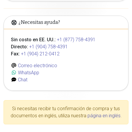
¿Necesitas ayuda?
Sin costo en EE. UU.:
+1 (877) 758-4391
Directo:
+1 (904) 758-4391
Fax:
+1 (904) 212-0412
Correo electrónico
WhatsApp
Chat
Si necesitas recibir tu confirmación de compra y tus
documentos en inglés, utiliza nuestra
página en inglés
.