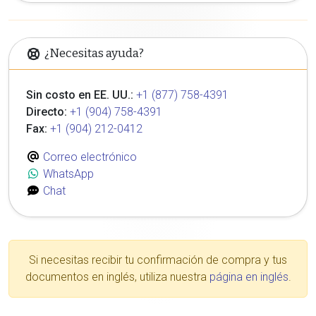
¿Necesitas ayuda?
Sin costo en EE. UU.:
+1 (877) 758-4391
Directo:
+1 (904) 758-4391
Fax:
+1 (904) 212-0412
Correo electrónico
WhatsApp
Chat
Si necesitas recibir tu confirmación de compra y tus
documentos en inglés, utiliza nuestra
página en inglés
.