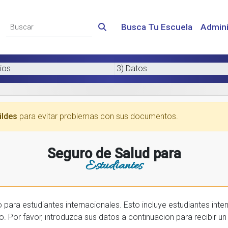
Busca Tu Escuela
Admini
ios
3) Datos
ildes
para evitar problemas con sus documentos.
Seguro de Salud para
Estudiantes
 internacionales. Esto incluye estudiantes internactionales en los EE.UU. y tambien
prar una