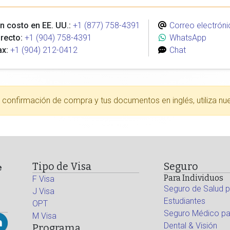
n costo en EE. UU.:
+1 (877) 758-4391
Correo electróni
recto:
+1 (904) 758-4391
WhatsApp
ax:
+1 (904) 212-0412
Chat
tu confirmación de compra y tus documentos en inglés, utiliza nu
Tipo de Visa
Seguro
e
Para Individuos
F Visa
Seguro de Salud p
J Visa
Estudiantes
OPT
Seguro Médico par
M Visa
Dental & Visión
Programa