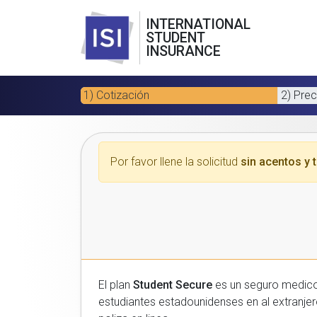
INTERNATIONAL
STUDENT
INSURANCE
1) Cotización
2) Prec
Por favor llene la solicitud
sin acentos y t
El plan
Student Secure
es un seguro medico para estudiantes
estudiantes estadounidenses en al extranjero. Por favor, introduzca sus datos a continuacion para recibir un presupuesto gratuito y luego com