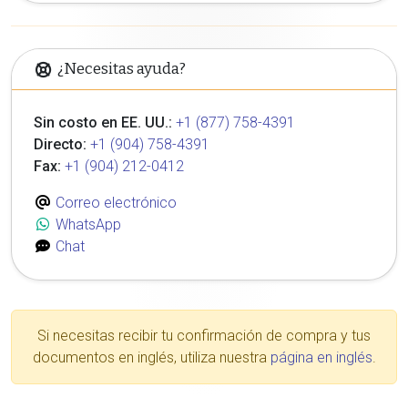
¿Necesitas ayuda?
Sin costo en EE. UU.:
+1 (877) 758-4391
Directo:
+1 (904) 758-4391
Fax:
+1 (904) 212-0412
Correo electrónico
WhatsApp
Chat
Si necesitas recibir tu confirmación de compra y tus
documentos en inglés, utiliza nuestra
página en inglés
.