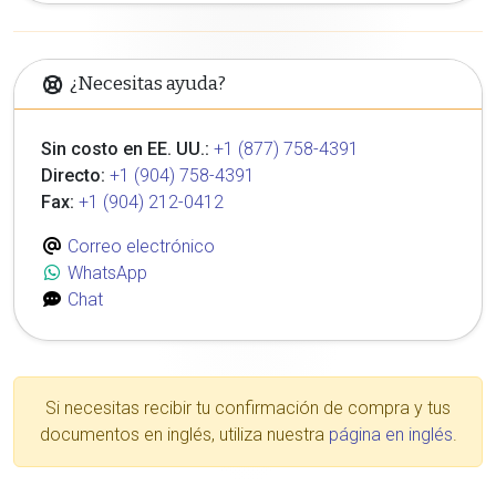
¿Necesitas ayuda?
Sin costo en EE. UU.:
+1 (877) 758-4391
Directo:
+1 (904) 758-4391
Fax:
+1 (904) 212-0412
Correo electrónico
WhatsApp
Chat
Si necesitas recibir tu confirmación de compra y tus
documentos en inglés, utiliza nuestra
página en inglés
.