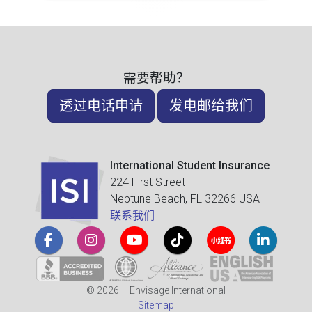
需要帮助？
透过电话申请
发电邮给我们
International Student Insurance
224 First Street
Neptune Beach, FL 32266 USA
联系我们
© 2026 – Envisage International
Sitemap