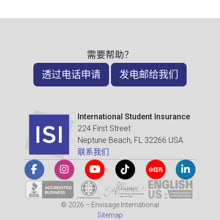
需要帮助？
透过电话申请
发电邮给我们
International Student Insurance
224 First Street
Neptune Beach, FL 32266 USA
联系我们
© 2026 – Envisage International
Sitemap