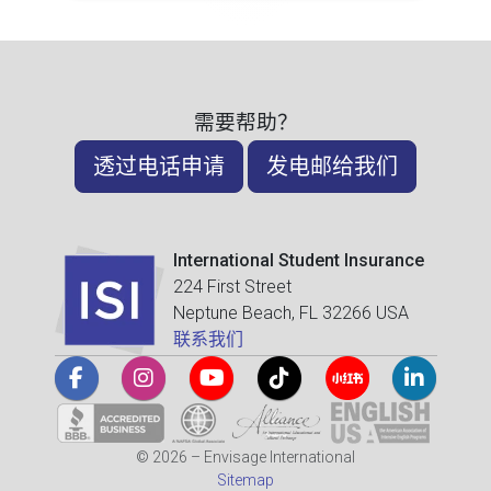
需要帮助？
透过电话申请
发电邮给我们
International Student Insurance
224 First Street
Neptune Beach, FL 32266 USA
联系我们
© 2026 – Envisage International
Sitemap