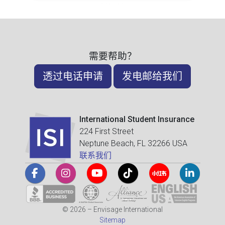
需要帮助？
透过电话申请
发电邮给我们
International Student Insurance
224 First Street
Neptune Beach, FL 32266 USA
联系我们
© 2026 – Envisage International
Sitemap