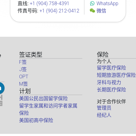
直线:
+1 (904) 758-4391
WhatsApp
传真号码:
+1 (904) 212-0412
微信
签证类型
保险
e
为个人
F签
留学医疗保险
J签
短期旅游医疗保险
OPT
牙科与视力
M签
长期医疗保险
计划
美国公民出国留学保险
对于合作伙伴
留学生家属和访问学者家属
管理员
保险
经纪人
美国初高中保险