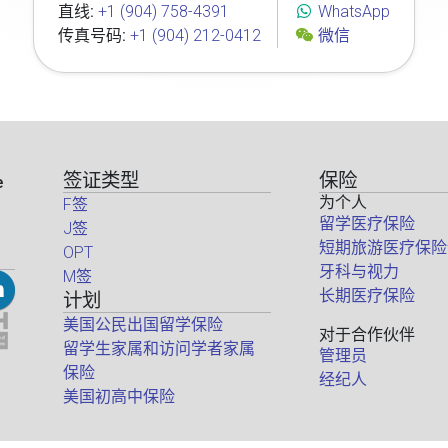
直线:
+1 (904) 758-4391
WhatsApp
传真号码:
+1 (904) 212-0412
微信
签证类型
保险
e
为个人
F签
留学医疗保险
J签
短期旅游医疗保险
OPT
牙科与视力
M签
长期医疗保险
计划
美国公民出国留学保险
对于合作伙伴
留学生家属和访问学者家属
管理员
保险
经纪人
美国初高中保险