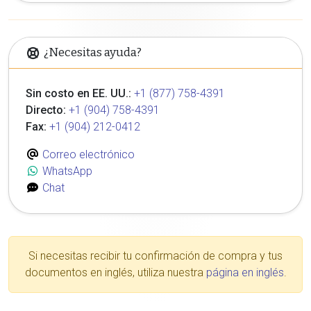
¿Necesitas ayuda?
Sin costo en EE. UU.:
+1 (877) 758-4391
Directo:
+1 (904) 758-4391
Fax:
+1 (904) 212-0412
Correo electrónico
WhatsApp
Chat
Si necesitas recibir tu confirmación de compra y tus
documentos en inglés, utiliza nuestra
página en inglés
.