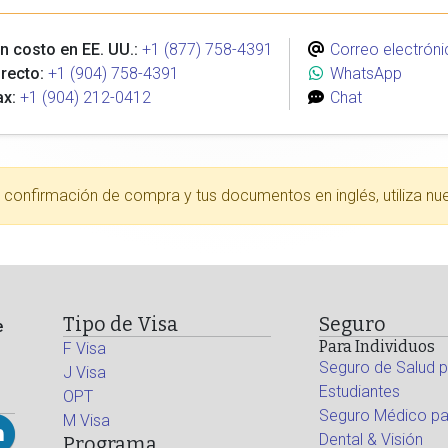
n costo en EE. UU.:
+1 (877) 758-4391
Correo electróni
recto:
+1 (904) 758-4391
WhatsApp
ax:
+1 (904) 212-0412
Chat
tu confirmación de compra y tus documentos en inglés, utiliza nu
Tipo de Visa
Seguro
e
Para Individuos
F Visa
Seguro de Salud p
J Visa
Estudiantes
OPT
Seguro Médico par
M Visa
Dental & Visión
Programa