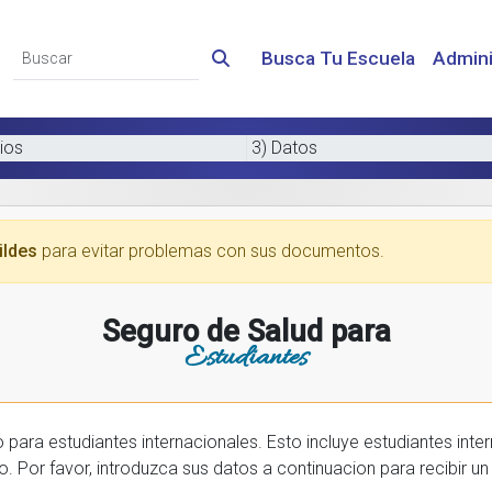
Busca Tu Escuela
Admini
ios
3) Datos
ildes
para evitar problemas con sus documentos.
Seguro de Salud para
Estudiantes
 internacionales. Esto incluye estudiantes internactionales en los EE.UU. y tambien
prar una