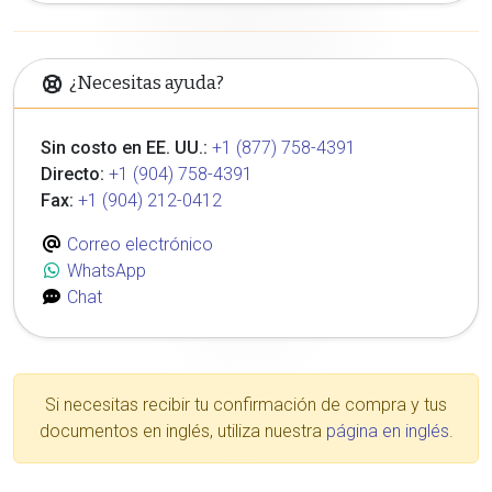
¿Necesitas ayuda?
Sin costo en EE. UU.:
+1 (877) 758-4391
Directo:
+1 (904) 758-4391
Fax:
+1 (904) 212-0412
Correo electrónico
WhatsApp
Chat
Si necesitas recibir tu confirmación de compra y tus
documentos en inglés, utiliza nuestra
página en inglés
.