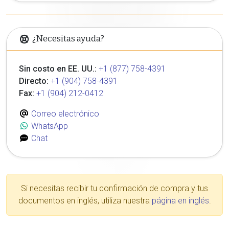
¿Necesitas ayuda?
Sin costo en EE. UU.:
+1 (877) 758-4391
Directo:
+1 (904) 758-4391
Fax:
+1 (904) 212-0412
Correo electrónico
WhatsApp
Chat
Si necesitas recibir tu confirmación de compra y tus
documentos en inglés, utiliza nuestra
página en inglés
.