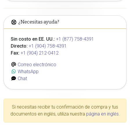
¿Necesitas ayuda?
Sin costo en EE. UU.:
+1 (877) 758-4391
Directo:
+1 (904) 758-4391
Fax:
+1 (904) 212-0412
Correo electrónico
WhatsApp
Chat
Si necesitas recibir tu confirmación de compra y tus
documentos en inglés, utiliza nuestra
página en inglés
.