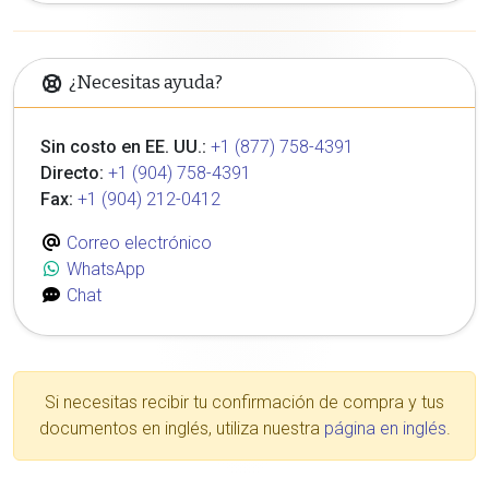
¿Necesitas ayuda?
Sin costo en EE. UU.:
+1 (877) 758-4391
Directo:
+1 (904) 758-4391
Fax:
+1 (904) 212-0412
Correo electrónico
WhatsApp
Chat
Si necesitas recibir tu confirmación de compra y tus
documentos en inglés, utiliza nuestra
página en inglés
.