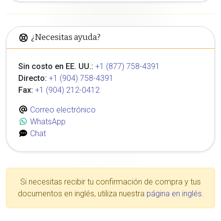
¿Necesitas ayuda?
Sin costo en EE. UU.:
+1 (877) 758-4391
Directo:
+1 (904) 758-4391
Fax:
+1 (904) 212-0412
Correo electrónico
WhatsApp
Chat
Si necesitas recibir tu confirmación de compra y tus
documentos en inglés, utiliza nuestra
página en inglés
.