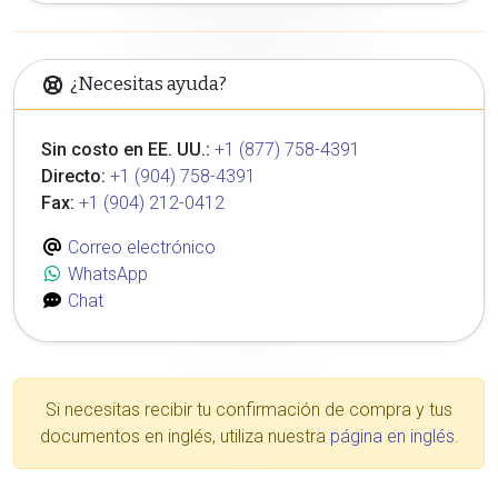
¿Necesitas ayuda?
Sin costo en EE. UU.:
+1 (877) 758-4391
Directo:
+1 (904) 758-4391
Fax:
+1 (904) 212-0412
Correo electrónico
WhatsApp
Chat
Si necesitas recibir tu confirmación de compra y tus
documentos en inglés, utiliza nuestra
página en inglés
.