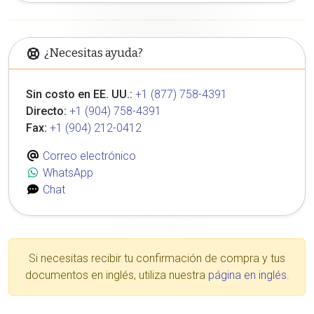
¿Necesitas ayuda?
Sin costo en EE. UU.:
+1 (877) 758-4391
Directo:
+1 (904) 758-4391
Fax:
+1 (904) 212-0412
Correo electrónico
WhatsApp
Chat
Si necesitas recibir tu confirmación de compra y tus
documentos en inglés, utiliza nuestra
página en inglés
.