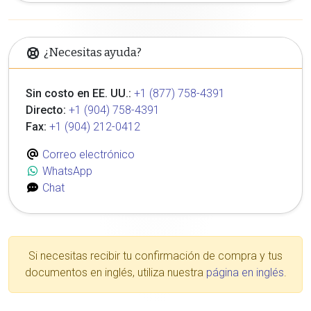
¿Necesitas ayuda?
Sin costo en EE. UU.:
+1 (877) 758-4391
Directo:
+1 (904) 758-4391
Fax:
+1 (904) 212-0412
Correo electrónico
WhatsApp
Chat
Si necesitas recibir tu confirmación de compra y tus
documentos en inglés, utiliza nuestra
página en inglés
.