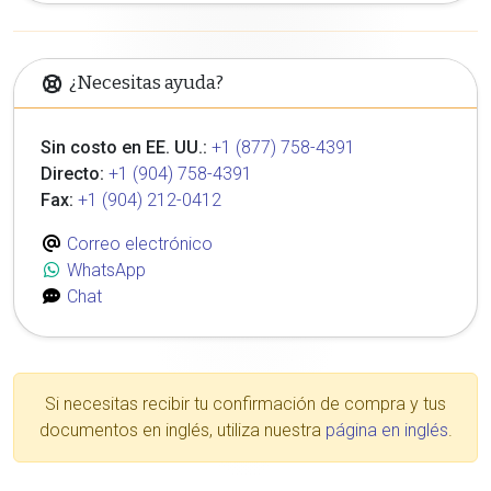
¿Necesitas ayuda?
Sin costo en EE. UU.:
+1 (877) 758-4391
Directo:
+1 (904) 758-4391
Fax:
+1 (904) 212-0412
Correo electrónico
WhatsApp
Chat
Si necesitas recibir tu confirmación de compra y tus
documentos en inglés, utiliza nuestra
página en inglés
.